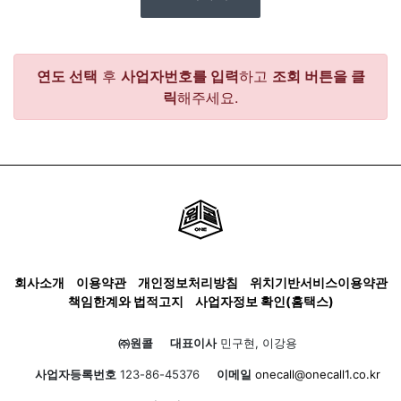
연도 선택
후
사업자번호를 입력
하고
조회 버튼을 클
릭
해주세요.
회사소개
이용약관
개인정보처리방침
위치기반서비스이용약관
책임한계와 법적고지
사업자정보 확인(홈택스)
㈜원콜
대표이사
민구현, 이강용
사업자등록번호
123-86-45376
이메일
onecall@onecall1.co.kr